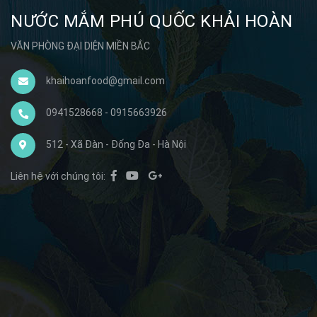
NƯỚC MẮM PHÚ QUỐC KHẢI HOÀN
VĂN PHÒNG ĐẠI DIỆN MIỀN BẮC
khaihoanfood@gmail.com
0941528668 - 0915663926
512 - Xã Đàn - Đống Đa - Hà Nội
Liên hệ với chúng tôi: