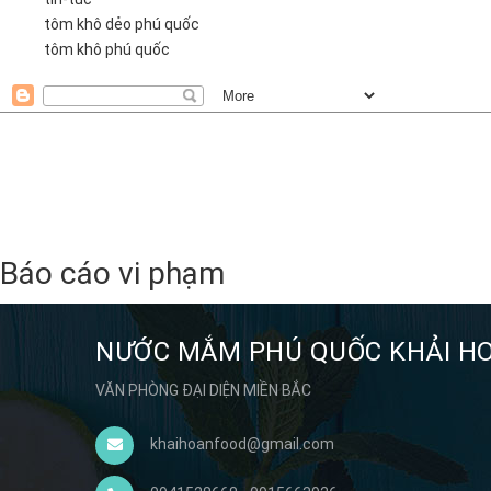
tôm khô dẻo phú quốc
tôm khô phú quốc
Báo cáo vi phạm
NƯỚC MẮM PHÚ QUỐC KHẢI H
VĂN PHÒNG ĐẠI DIỆN MIỀN BẮC
khaihoanfood@gmail.com