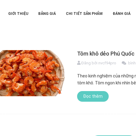
GIỚI THIỆU
BẢNG GIÁ
CHI TIẾT SẢN PHẨM
ĐÁNH GIÁ
Tôm khô dẻo Phú Quốc 
Đăng bởi
nvcf94pro
bình
Theo kinh nghiệm của những ng
tôm khô. Tôm ngon khi nhìn b
Đọc thêm