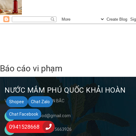
Báo cáo vi phạm
NƯỚC MẮM PHÚ QUỐC KHẢI HOÀN
VĂN PHÒNG ĐẠI DIỆN MIỀN BẮC
Shopee
Chat Zalo
Chat Facebook
khaihoanfood@gmail.com
0941528668
0941528668 - 0915663926