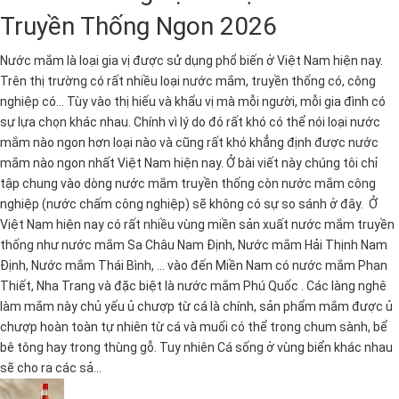
Truyền Thống Ngon 2026
Nước mắm là loại gia vị được sử dụng phổ biến ở Việt Nam hiện nay.
Trên thị trường có rất nhiều loại nước mắm, truyền thống có, công
nghiệp có... Tùy vào thị hiếu và khẩu vị mà mỗi người, mỗi gia đình có
sự lựa chọn khác nhau. Chính vì lý do đó rất khó có thể nói loại nước
mắm nào ngon hơn loại nào và cũng rất khó khẳng định được nước
mắm nào ngon nhất Việt Nam hiện nay. Ở bài viết này chúng tôi chỉ
tập chung vào dòng nước mắm truyền thống còn nước mắm công
nghiệp (nước chấm công nghiệp) sẽ không có sự so sánh ở đây. Ở
Việt Nam hiện nay có rất nhiều vùng miền sản xuất nước mắm truyền
thống như nước mắm Sa Châu Nam Định, Nước mắm Hải Thịnh Nam
Định, Nước mắm Thái Bình, ... vào đến Miền Nam có nước mắm Phan
Thiết, Nha Trang và đặc biệt là nước mắm Phú Quốc . Các làng nghê
làm mắm này chủ yếu ủ chượp từ cá là chính, sản phẩm mắm được ủ
chượp hoàn toàn tự nhiên từ cá và muối có thể trong chum sành, bể
bê tông hay trong thùng gỗ. Tuy nhiên Cá sống ở vùng biển khác nhau
sẽ cho ra các sả...