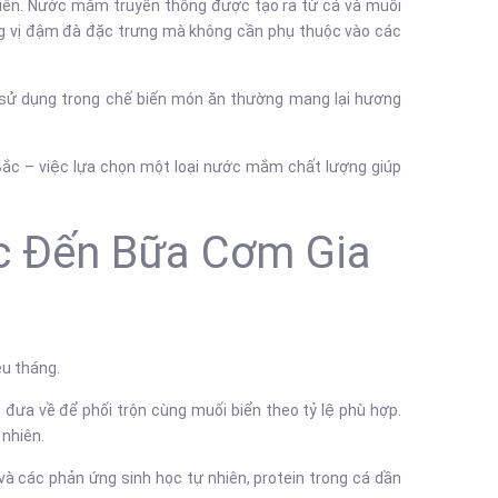
iên. Nước mắm truyền thống được tạo ra từ cá và muối
ơng vị đậm đà đặc trưng mà không cần phụ thuộc vào các
 sử dụng trong chế biến món ăn thường mang lại hương
ắc – việc lựa chọn một loại nước mắm chất lượng giúp
ốc Đến Bữa Cơm Gia
ều tháng.
đưa về để phối trộn cùng muối biển theo tỷ lệ phù hợp.
 nhiên.
và các phản ứng sinh học tự nhiên, protein trong cá dần