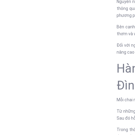
Nguyên n
thông qua
phương p
Bên cạnh
thơm và v
Đối với 
nâng cao 
Hàn
Đìn
Mỗi chai 
Từ những
Sau đó hỗ
Trong thờ