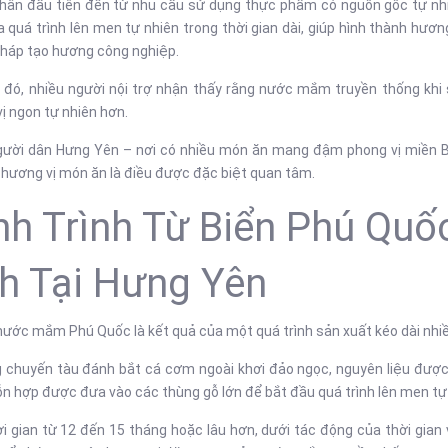
hân đầu tiên đến từ nhu cầu sử dụng thực phẩm có nguồn gốc tự nh
 quá trình lên men tự nhiên trong thời gian dài, giúp hình thành hư
háp tạo hương công nghiệp.
 đó, nhiều người nội trợ nhận thấy rằng nước mắm truyền thống khi
ị ngon tự nhiên hơn.
người dân Hưng Yên – nơi có nhiều món ăn mang đậm phong vị miền B
hương vị món ăn là điều được đặc biệt quan tâm.
h Trình Từ Biển Phú Qu
h Tại Hưng Yên
nước mắm Phú Quốc là kết quả của một quá trình sản xuất kéo dài nhi
 chuyến tàu đánh bắt cá cơm ngoài khơi đảo ngọc, nguyên liệu được 
n hợp được đưa vào các thùng gỗ lớn để bắt đầu quá trình lên men tự
i gian từ 12 đến 15 tháng hoặc lâu hơn, dưới tác động của thời gian 