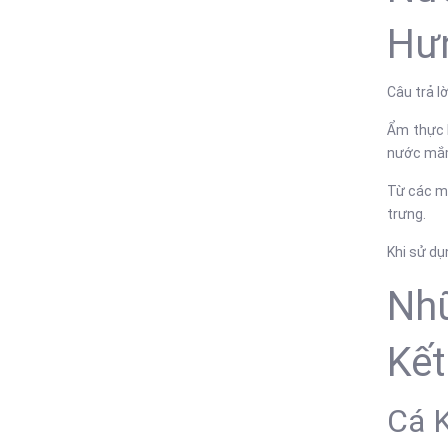
Hư
Câu trả l
Ẩm thực H
nước mắm
Từ các m
trưng.
Khi sử d
Nhữ
Kế
Cá 