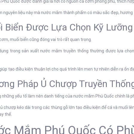
n Phú Quốc được đánh giá là nơi có nguồn cá cơm phong phú, thích h
n nguyên liệu này mà nước mắm thành phẩm có màu sắc đẹp, hương th
i Biển Được Lựa Chọn Kỹ Lưỡng
cơm, muối biển cũng đóng vai trò rất quan trọng.
dụng trong sản xuất nước mắm truyền thống thường được lựa chọn v
giúp tạo điều kiện thuận lợi cho quá trình lên men tự nhiên diễn ra ổn đị
ơng Pháp Ủ Chượp Truyền Thốn
g những yếu tố làm nên danh tiếng của nước mắm Phú Quốc chính là p
 ủ chượp kéo dài trong các thùng gỗ lớn tạo điều kiện để cá và muối lê
ay thế.
ớc Mắm Phú Quốc Có Phù