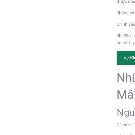
được chu
Không có 
Chính yếu
Khi đến t
cả một qu
👉 K
Nhữ
Mắ
Ngu
Cá cơm l