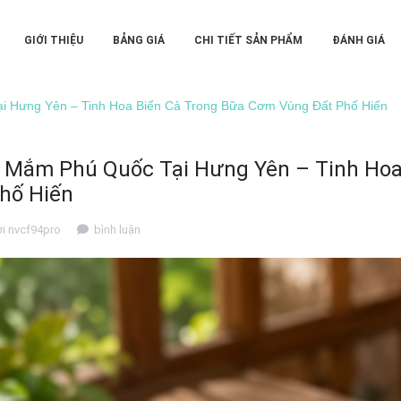
GIỚI THIỆU
BẢNG GIÁ
CHI TIẾT SẢN PHẨM
ĐÁNH GIÁ
 Hưng Yên – Tinh Hoa Biển Cả Trong Bữa Cơm Vùng Đất Phố Hiến
 Mắm Phú Quốc Tại Hưng Yên – Tinh Hoa
hố Hiến
ởi
nvcf94pro
bình luận