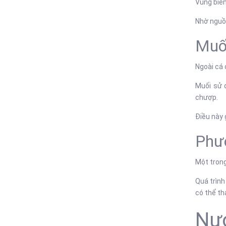
Vùng biể
Nhờ nguồ
Muố
Ngoài cá 
Muối sử 
chượp.
Điều này 
Phư
Một tron
Quá trình
có thể th
Nư